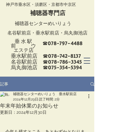
神戸市垂水区・須磨区・京都市中京区
補聴器専門店
補聴器センターめいりょう
名谷駅前店
・
垂水駅前店
・烏丸御池店
垂 水 駅
078-797-4488
☎
前 ウ
エステ店
078-742-8137
垂水駅前店 ☎
078-786-3345
名谷駅前店 ☎
075-354-5394
烏丸御池店 ☎
記事
補聴器センターめいりょう 垂水駅前店
2024年12月29日
読了時間: 2分
年末年始休業のお知らせ
更新日：
2024年12月30日
今年も残すところ、あとわずかとなりま