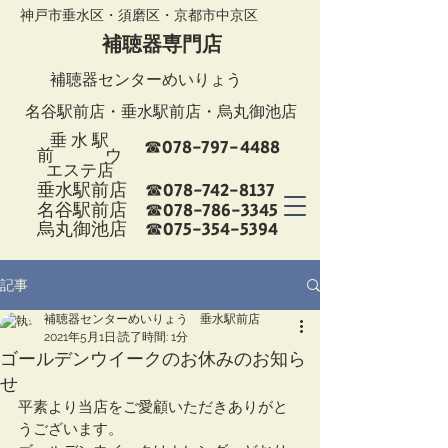
神戸市垂水区・須磨区・京都市中京区
補聴器専門店
補聴器センターめいりょう
名谷駅前店
・
垂水駅前店
・烏丸御池店
垂 水 駅
078-797-4488
☎
前 ウ
エステ店
078-742-8137
垂水駅前店 ☎
078-786-3345
名谷駅前店 ☎
075-354-5394
烏丸御池店 ☎
記事
補聴器センターめいりょう 垂水駅前店
2021年5月1日
読了時間: 1分
ゴールデンウイークのお休みのお知ら
せ
平素より当店をご愛顧いただきありがと
うございます。